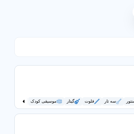
تور
سه تار
فلوت
گیتار
موسیقی کودک
ویولن