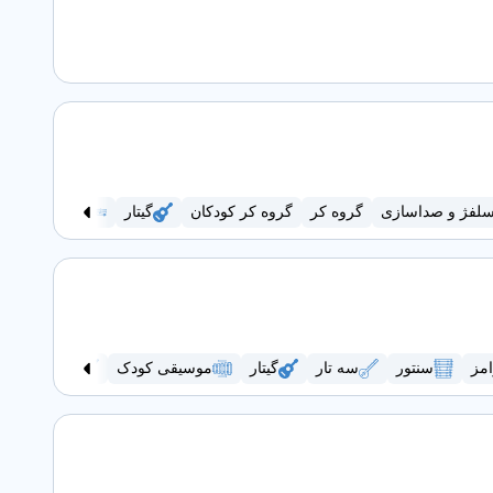
لفژ و صداسازی
گروه کر
گروه کر کودکان
گیتار
هارمونی
امز
سنتور
سه تار
گیتار
موسیقی کودک
ویولن