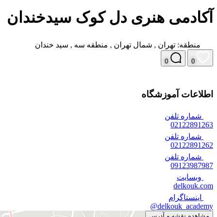
آکادمی هنری دل کوک سیدخندان
منطقه:
تهران
,
شمال تهران
,
منطقه سه
,
سید خندان
0
0
اطلاعات آموزشگاه
شماره تلفن
02122891263
شماره تلفن
02122891262
شماره تلفن
09123987987
وبسایت
delkouk.com
اینستاگرام
delkouk_academy@
مشاهده نقشه و آدرس