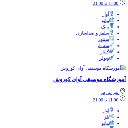
15:00 تا 21:00
آواز
پیانو
تنبک
سلفژ و صداسازی
سنتور
سه تار
گیتار
ویولن
آموزشگاه موسیقی آوای کوروش
تهرانپارس
11:00 تا 21:00
آواز
بلز
پیانو