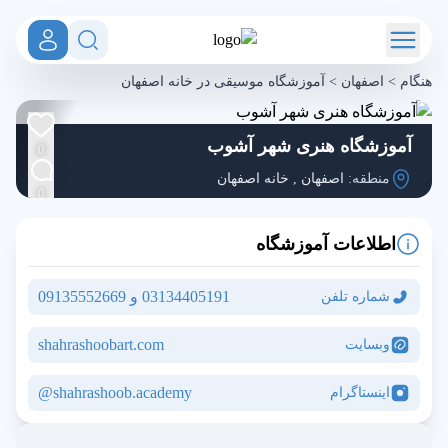
هنگام
>
اصفهان
>
آموزشگاه موسیقی در خانه اصفهان
آموزشگاه هنری شهر آشوب
0
منطقه:
اصفهان
,
خانه اصفهان
0
اطلاعات آموزشگاه
03134405191 و 09135552669
شماره تلفن
shahrashoobart.com
وبسایت
shahrashoob.academy@
اینستاگرام