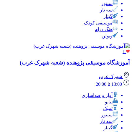
سنتور
سه تار
گیتار
موسیقی کودک
هنگ درام
ویولن
1
آموزشگاه موسیقی پژوهنده (شعبه شهرک غرب)
شهرک غرب
13:00 تا 20:00
آواز و صداسازی
پیانو
تمبک
سنتور
سه تار
گیتار