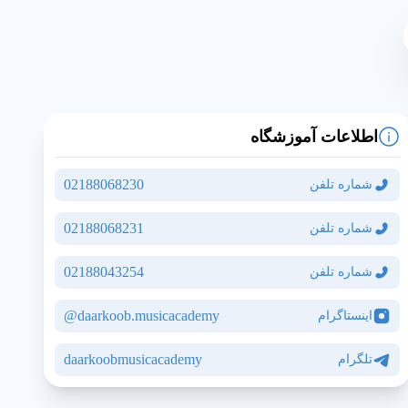
اطلاعات آموزشگاه
02188068230
شماره تلفن
02188068231
شماره تلفن
02188043254
شماره تلفن
daarkoob.musicacademy@
اینستاگرام
مشاهده نقشه و آدرس
daarkoobmusicacademy
تلگرام