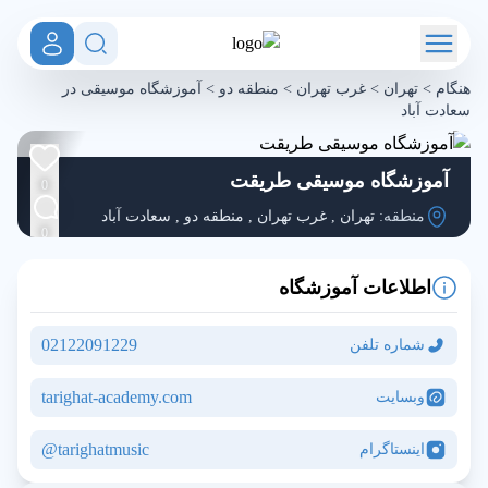
هنگام
>
تهران
>
غرب تهران
>
منطقه دو
>
آموزشگاه موسیقی در
سعادت آباد
آموزشگاه موسیقی طریقت
0
منطقه:
تهران
,
غرب تهران
,
منطقه دو
,
سعادت آباد
0
اطلاعات آموزشگاه
02122091229
شماره تلفن
tarighat-academy.com
وبسایت
tarighatmusic@
اینستاگرام