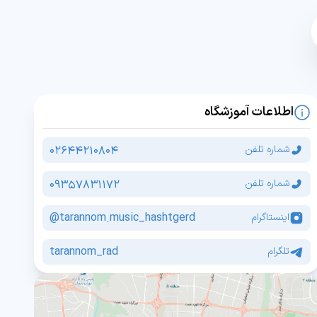
اطلاعات آموزشگاه
02644210804
شماره تلفن
09357831172
شماره تلفن
tarannom.music_hashtgerd@
اینستاگرام
tarannom_rad
تلگرام