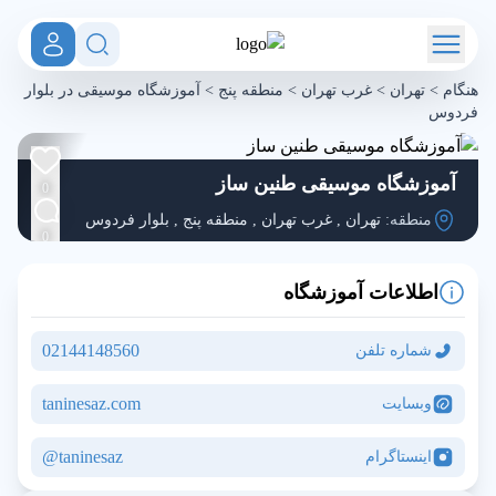
هنگام
>
تهران
>
غرب تهران
>
منطقه پنج
>
آموزشگاه موسیقی در بلوار
فردوس
آموزشگاه موسیقی طنین ساز
0
منطقه:
تهران
,
غرب تهران
,
منطقه پنج
,
بلوار فردوس
0
اطلاعات آموزشگاه
02144148560
شماره تلفن
taninesaz.com
وبسایت
taninesaz@
اینستاگرام