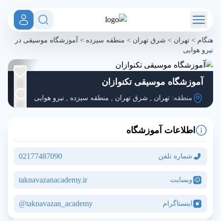
هنگام
>
تهران
>
شرق تهران
>
منطقه سیزده
>
آموزشگاه موسیقی در
نیرو هوایی
آموزشگاه موسیقی تکنوازان
0
منطقه:
تهران
,
شرق تهران
,
منطقه سیزده
,
نیرو هوایی
0
اطلاعات آموزشگاه
02177487090
شماره تلفن
taknavazanacademy.ir
وبسایت
taknavazan_academy@
اینستاگرام