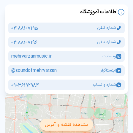
اطلاعات آموزشگاه
02188107195
شماره تلفن
02188107196
شماره تلفن
mehrvarzanmusic.ir
وبسایت
soundofmehrvarzan@
اینستاگرام
09036192984
شماره واتساپ
مشاهده نقشه و آدرس