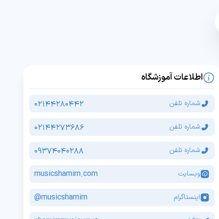
اطلاعات آموزشگاه
02144280442
شماره تلفن
02144273686
شماره تلفن
09374040288
شماره تلفن
musicshamim.com
وبسایت
musicshamim@
اینستاگرام