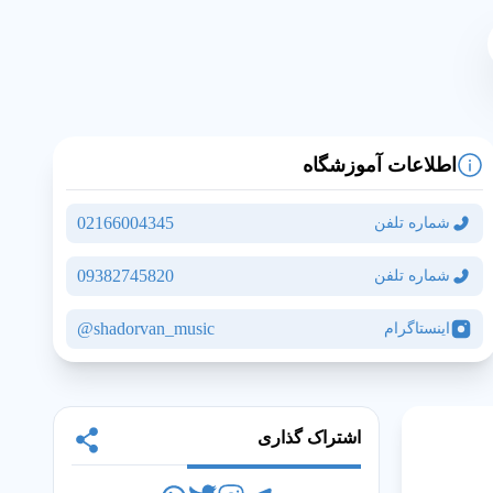
اطلاعات آموزشگاه
02166004345
شماره تلفن
09382745820
شماره تلفن
مشاهده نقشه و آدرس
shadorvan_music@
اینستاگرام
اشتراک گذاری