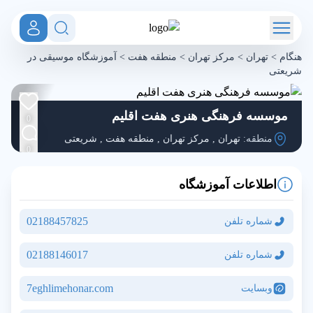
هنگام
>
تهران
>
مرکز تهران
>
منطقه هفت
>
آموزشگاه موسیقی در
شریعتی
موسسه فرهنگی هنری هفت اقلیم
0
منطقه:
تهران
,
مرکز تهران
,
منطقه هفت
,
شریعتی
0
اطلاعات آموزشگاه
02188457825
شماره تلفن
02188146017
شماره تلفن
7eghlimehonar.com
وبسایت