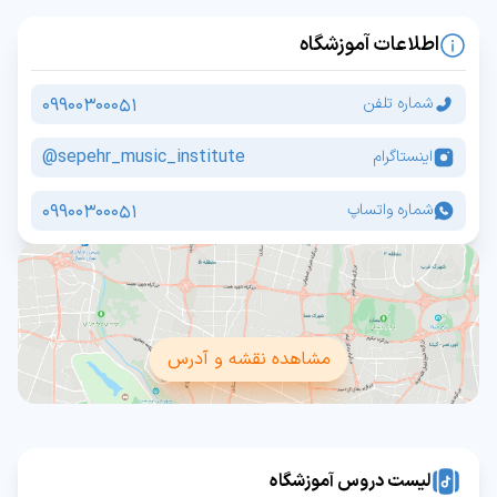
اطلاعات آموزشگاه
09900300051
شماره تلفن
sepehr_music_institute@
اینستاگرام
09900300051
شماره واتساپ
مشاهده نقشه و آدرس
لیست دروس آموزشگاه