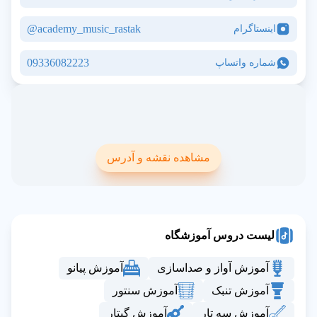
academy_music_rastak@
اینستاگرام
09336082223
شماره واتساپ
مشاهده نقشه و آدرس
لیست دروس آموزشگاه
آموزش آواز و صداسازی
آموزش پیانو
آموزش تنبک
آموزش سنتور
آموزش سه تار
آموزش گیتار