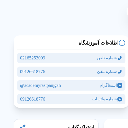
اطلاعات آموزشگاه
02165253009
شماره تلفن
09126618776
شماره تلفن
academyrastpanjgah@
اینستاگرام
مشاهده نقشه و آدرس
09126618776
شماره واتساپ
اشتراک گذاری