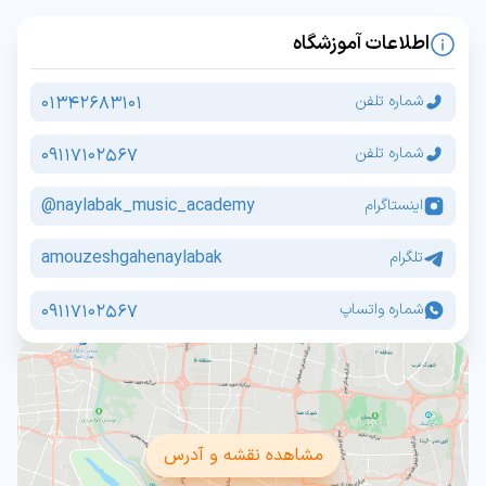
اطلاعات آموزشگاه
01342683101
شماره تلفن
09117102567
شماره تلفن
naylabak_music_academy@
اینستاگرام
amouzeshgahenaylabak
تلگرام
09117102567
شماره واتساپ
مشاهده نقشه و آدرس