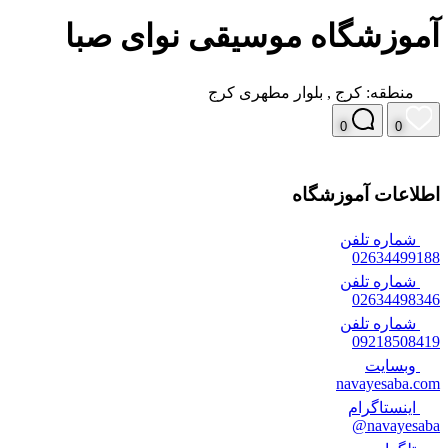
آموزشگاه موسیقی نوای صبا
منطقه:
کرج
,
بلوار مطهری کرج
0
0
اطلاعات آموزشگاه
شماره تلفن
02634499188
شماره تلفن
02634498346
شماره تلفن
09218508419
وبسایت
navayesaba.com
اینستاگرام
navayesaba@