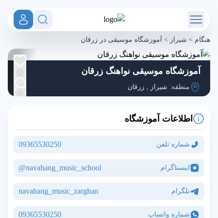
هنگام
>
شیراز
>
آموزشگاه موسیقی در زرقان
آموزشگاه موسیقی نواهنگ زرقان
0
منطقه:
شیراز
,
زرقان
0
اطلاعات آموزشگاه
09365530250
شماره تلفن
navahang_music_school@
اینستاگرام
navahang_music_zarghan
تلگرام
09365530250
شماره واتساپ