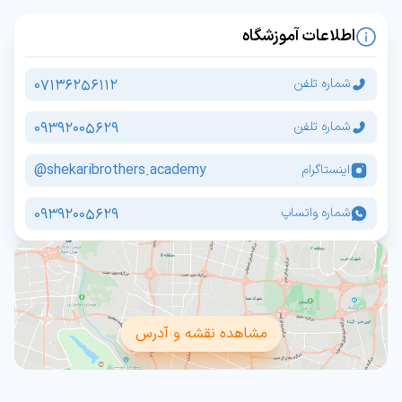
اطلاعات آموزشگاه
07136256112
شماره تلفن
09392005629
شماره تلفن
shekaribrothers.academy@
اینستاگرام
09392005629
شماره واتساپ
مشاهده نقشه و آدرس