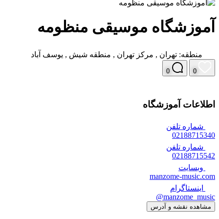
آموزشگاه موسیقی منظومه
منطقه:
تهران
,
مرکز تهران
,
منطقه شیش
,
یوسف آباد
0
0
اطلاعات آموزشگاه
شماره تلفن
02188715340
شماره تلفن
02188715542
وبسایت
manzome-music.com
اینستاگرام
manzome_music@
مشاهده نقشه و آدرس