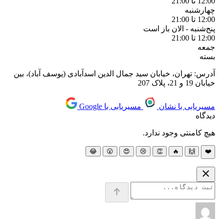
12:00 تا 21:00
چهارشنبه
12:00 تا 21:00
پنج‌شنبه -
الان باز است
12:00 تا 21:00
جمعه
بسته
آدرس: تهران، خیابان سید جمال الدین اسدآبادی (یوسف آباد)، بین
خیابان 19 و 21، پلاک 207
مسیریابی با نشان
مسیریابی با Google
دیدگاه
هیچ کامنتی وجود ندارد.
😂
😮
😍
😢
👏
🔥
🙌
❤️