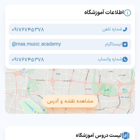
اطلاعات آموزشگاه
09176745378
شماره تلفن
maa.music.academy@
اینستاگرام
09176745378
شماره واتساپ
مشاهده نقشه و آدرس
لیست دروس آموزشگاه