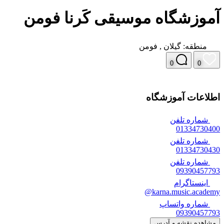
آموزشگاه موسیقی کَرنا فومن
منطقه:
گیلان
,
فومن
0
0
اطلاعات آموزشگاه
شماره تلفن
01334730400
شماره تلفن
01334730430
شماره تلفن
09390457793
اینستاگرام
karna.music.academy@
شماره واتساپ
09390457793
مشاهده نقشه و آدرس