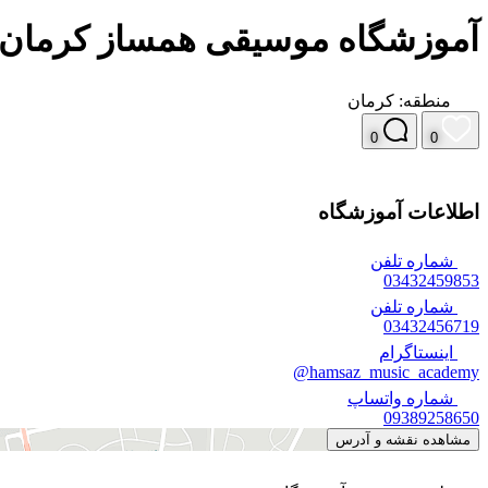
آموزشگاه موسیقی همساز کرمان
منطقه:
کرمان
0
0
اطلاعات آموزشگاه
شماره تلفن
03432459853
شماره تلفن
03432456719
اینستاگرام
hamsaz_music_academy@
شماره واتساپ
09389258650
مشاهده نقشه و آدرس