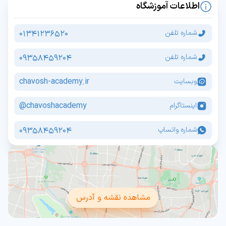
اطلاعات آموزشگاه
01341236520
شماره تلفن
09358459204
شماره تلفن
chavosh-academy.ir
وبسایت
chavoshacademy@
اینستاگرام
09358459204
شماره واتساپ
مشاهده نقشه و آدرس