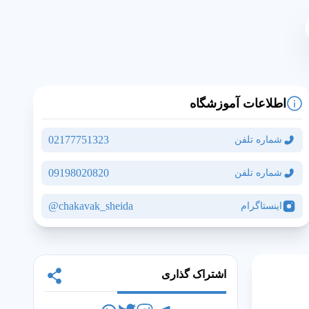
اطلاعات آموزشگاه
02177751323
شماره تلفن
09198020820
شماره تلفن
مشاهده نقشه و آدرس
chakavak_sheida@
اینستاگرام
اشتراک گذاری