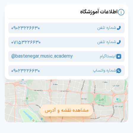
اطلاعات آموزشگاه
09023226630
شماره تلفن
07153226630
شماره تلفن
bastenegar.music.academy@
اینستاگرام
09023226630
شماره واتساپ
مشاهده نقشه و آدرس