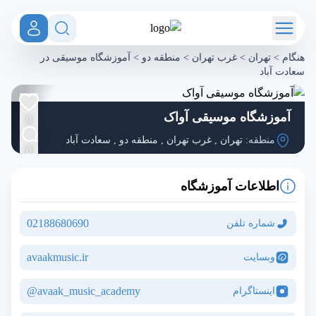
هنگام
>
تهران
>
غرب تهران
>
منطقه دو
>
آموزشگاه موسیقی در
سعادت آباد
آموزشگاه موسیقی آواک
0
منطقه:
تهران
,
غرب تهران
,
منطقه دو
,
سعادت آباد
0
اطلاعات آموزشگاه
02188680690
شماره تلفن
avaakmusic.ir
وبسایت
avaak_music_academy@
اینستاگرام