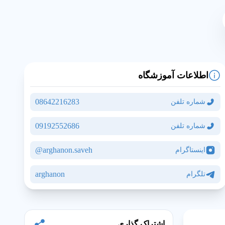
اطلاعات آموزشگاه
08642216283
شماره تلفن
09192552686
شماره تلفن
arghanon.saveh@
اینستاگرام
مشاهده نقشه و آدرس
arghanon
تلگرام
اشتراک گذاری