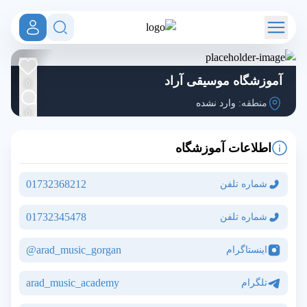
آموزشگاه موسیقی آراد
0
منطقه:
وارد نشده
0
اطلاعات آموزشگاه
01732368212
شماره تلفن
01732345478
شماره تلفن
arad_music_gorgan@
اینستاگرام
arad_music_academy
تلگرام