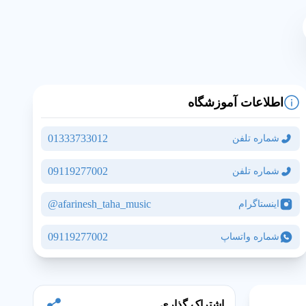
اطلاعات آموزشگاه
01333733012
شماره تلفن
09119277002
شماره تلفن
afarinesh_taha_music@
اینستاگرام
مشاهده نقشه و آدرس
09119277002
شماره واتساپ
اشتراک گذاری