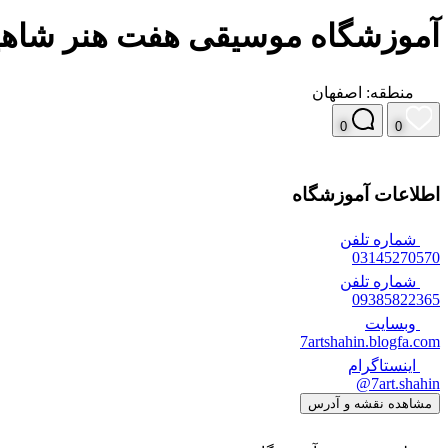
آموزشگاه موسیقی هفت هنر شاه
منطقه:
اصفهان
0
0
اطلاعات آموزشگاه
شماره تلفن
03145270570
شماره تلفن
09385822365
وبسایت
7artshahin.blogfa.com
اینستاگرام
7art.shahin@
مشاهده نقشه و آدرس