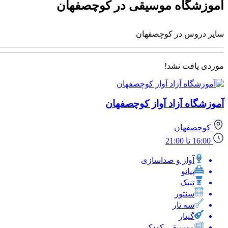
آموزشگاه موسیقی در کوچصفهان
سایر دروس در کوچصفهان
موردی یافت نشد!
آموزشگاه آزاد آواز کوچصفهان
کوچصفهان
16:00 تا 21:00
آواز و صداسازی
پیانو
تنبک
سنتور
سه تار
گیتار
موسیقی کودک