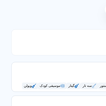
تور
سه تار
گیتار
موسیقی کودک
ویولن