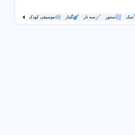
تنبک
سنتور
سه تار
گیتار
موسیقی کودک
ویولن