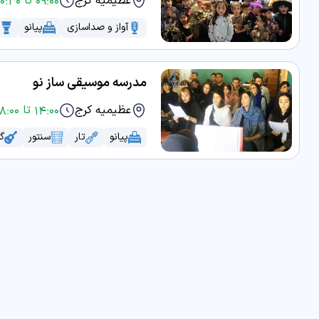
عظیمیه کرج
09:00 تا 20:30
آواز و صداسازی
پیانو
مدرسه موسیقی ساز نو
عظیمیه کرج
14:00 تا 18:00
پیانو
تار
سنتور
گی