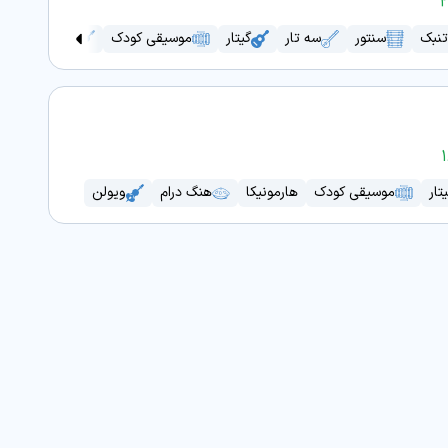
تنبک
سنتور
سه تار
گیتار
موسیقی کودک
ویولن
تار
موسیقی کودک
هارمونیکا
هنگ درام
ویولن