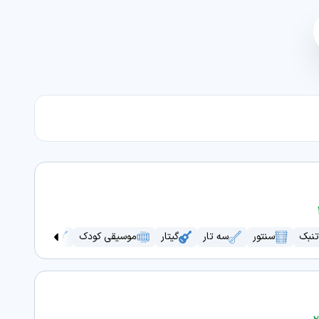
تنبک
سنتور
سه تار
گیتار
موسیقی کودک
ویولن