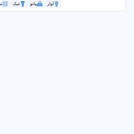
آواز
پیانو
تنبک
سن