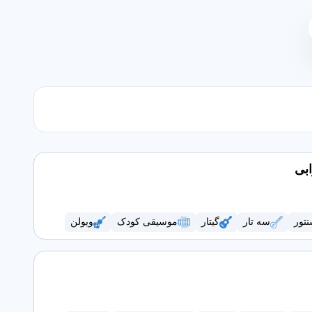
بی
تور
سه تار
گیتار
موسیقی کودک
ویولن