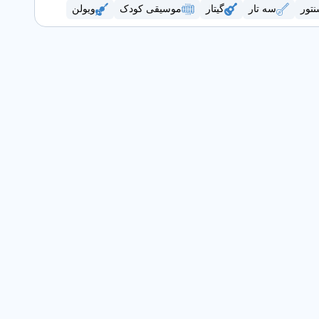
تور
سه تار
گیتار
موسیقی کودک
ویولن