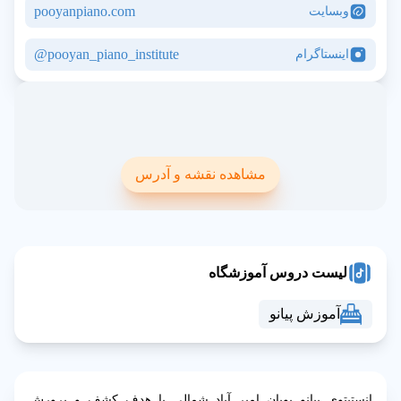
pooyanpiano.com
وبسایت
pooyan_piano_institute@
اینستاگرام
مشاهده نقشه و آدرس
لیست دروس آموزشگاه
آموزش پیانو
انستیتوی پیانو پویان امیر آباد شمالی با هدف کشف و پرورش