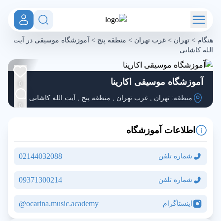
هنگام
>
تهران
>
غرب تهران
>
منطقه پنج
>
آموزشگاه موسیقی در آیت
الله کاشانی
آموزشگاه موسیقی اکارینا
0
منطقه:
تهران
,
غرب تهران
,
منطقه پنج
,
آیت الله کاشانی
0
اطلاعات آموزشگاه
02144032088
شماره تلفن
09371300214
شماره تلفن
ocarina.music.academy@
اینستاگرام