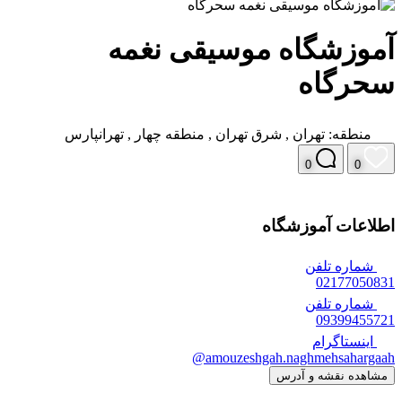
آموزشگاه موسیقی نغمه
سحرگاه
منطقه:
تهران
,
شرق تهران
,
منطقه چهار
,
تهرانپارس
0
0
اطلاعات آموزشگاه
شماره تلفن
02177050831
شماره تلفن
09399455721
اینستاگرام
amouzeshgah.naghmehsahargaah@
مشاهده نقشه و آدرس