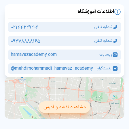
اطلاعات آموزشگاه
02144229206
شماره تلفن
09378888165
شماره تلفن
hamavazacademy.com
وبسایت
mehdimohammadi_hamavaz_academy@
اینستاگرام
مشاهده نقشه و آدرس