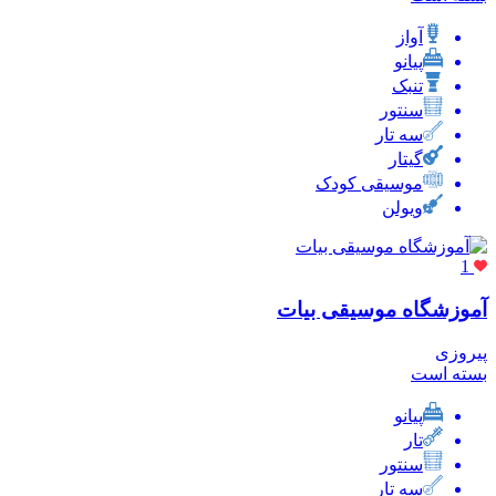
آواز
پیانو
تنبک
سنتور
سه تار
گیتار
موسیقی کودک
ویولن
1
آموزشگاه موسیقی بیات
پیروزی
بسته است
پیانو
تار
سنتور
سه تار