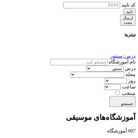
کد تایید
تایید
ارسال
مجدد
فیلترها
درس: سنتور
نام آموزشگاه
درس
محله
روز
ساعت
منتخب
جستجو
آموزشگاه‌های موسیقی
607 آموزشگاه