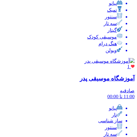
پیانو
تمبک
سنتور
سه تار
گیتار
موسیقی کودک
هنگ درام
ویولن
1
آموزشگاه موسیقی پدر
صادقیه
11:00 تا 00:00
پیانو
تار
ساز شناسی
سنتور
سه تار