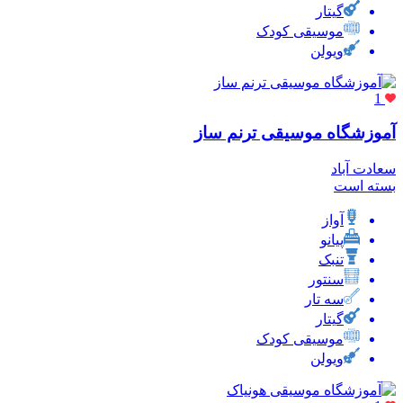
گیتار
موسیقی کودک
ویولن
1
آموزشگاه موسیقی ترنم ساز
سعادت آباد
بسته است
آواز
پیانو
تنبک
سنتور
سه تار
گیتار
موسیقی کودک
ویولن