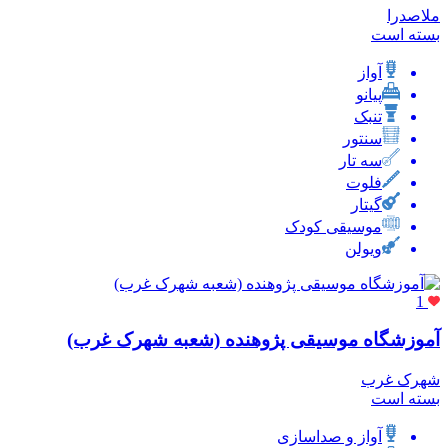
ملاصدرا
بسته است
آواز
پیانو
تنبک
سنتور
سه تار
فلوت
گیتار
موسیقی کودک
ویولن
1
آموزشگاه موسیقی پژوهنده (شعبه شهرک غرب)
شهرک غرب
بسته است
آواز و صداسازی