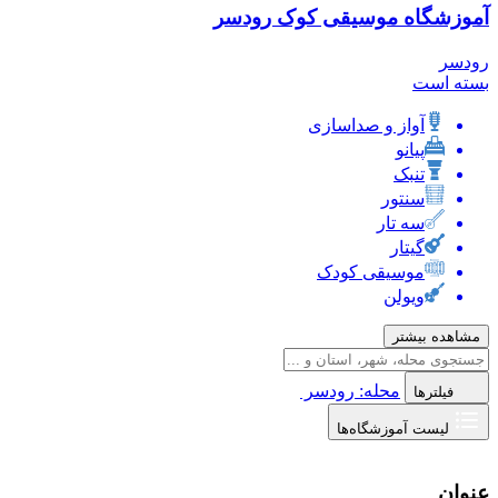
آموزشگاه موسیقی کوک رودسر
رودسر
بسته است
آواز و صداسازی
پیانو
تنبک
سنتور
سه تار
گیتار
موسیقی کودک
ویولن
مشاهده بیشتر
محله: رودسر
فیلترها
لیست آموزشگاه‌ها
عنوان