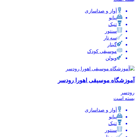
آواز و صداسازی
پیانو
تنبک
سنتور
سه تار
گیتار
موسیقی کودک
ویولن
آموزشگاه موسیقی اهورا رودسر
رودسر
بسته است
آواز و صداسازی
پیانو
تنبک
سنتور
سه تار