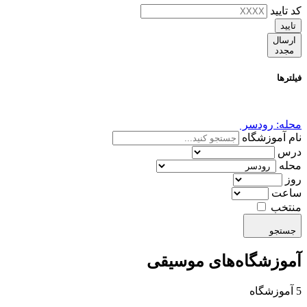
کد تایید
تایید
ارسال
مجدد
فیلترها
محله: رودسر
نام آموزشگاه
درس
محله
روز
ساعت
منتخب
جستجو
آموزشگاه‌های موسیقی
5 آموزشگاه