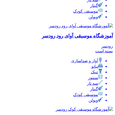
گیتار
موسیقی کودک
ویولن
آموزشگاه موسیقی آوای رود رودسر
رودسر
بسته است
آواز و صداسازی
پیانو
تنبک
سنتور
سه تار
گیتار
موسیقی کودک
ویولن