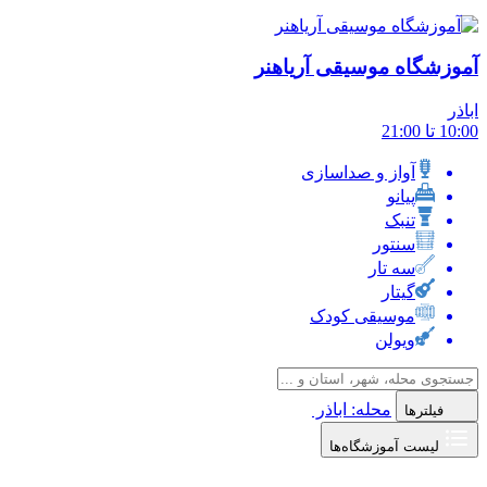
آموزشگاه موسیقی آریاهنر
اباذر
10:00 تا 21:00
آواز و صداسازی
پیانو
تنبک
سنتور
سه تار
گیتار
موسیقی کودک
ویولن
محله: اباذر
فیلترها
لیست آموزشگاه‌ها